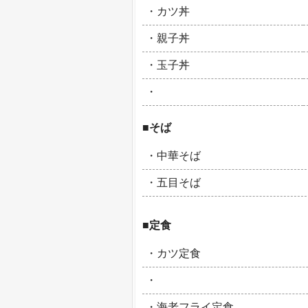
・カツ丼
・親子丼
・玉子丼
・
■そば
・中華そば
・五目そば
■定食
・カツ定食
・
・海老フライ定食