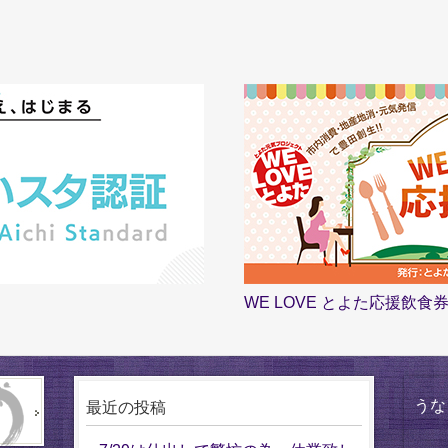
WE LOVE とよた応援飲
うな
最近の投稿